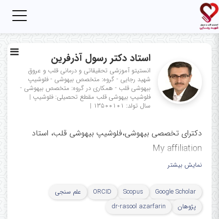
Toggle
igation
استاد دکتر رسول آذرفرین
انستیتو آموزشی تحقیقاتی و درمانی قلب و عروق
شهید رجایی - گروه: متخصص بیهوشی - فلوشیپ
بیهوشی قلب - همکاری در گروه: متخصص بیهوشی -
فلوشیپ بیهوشی قلب
مقطع تحصیلی: فلوشیپ
|
سال تولد: ۱۳۵۰۰۱۰۱
|
دکترای تخصصی بیهوشی،فلوشیپ بیهوشی قلب، استاد
My affiliation
نمایش بیشتر
ﻣﺮﻛﺰ ﺗﺤﻘﯿﻘﺎت اﻛﻮﻛﺎردﯾﻮﮔﺮاﻓﻲ،
مرکز آموزشی، تحقیقاتی و درمانی قلب
Google Scholar
Scopus
ORCID
علم سنجی
و عروق شهید رجایی، دانشگاه
پژوهان
dr-rasool azarfarin
علوم پزشکی ایران، تهران، ایران