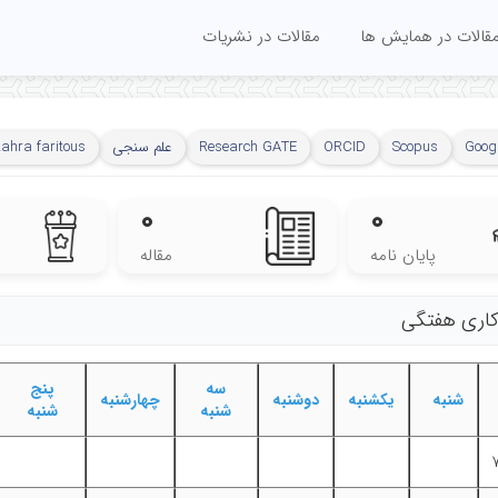
قالات در همایش ها
مقالات در نشریات
Googl
Scopus
ORCID
Research GATE
علم سنجی
zahra faritous
۰
۰
پایان نامه
مقاله
 کاری هفتگی
سه
پنج
شنبه
یکشنبه
دوشنبه
چهارشنبه
شنبه
شنبه