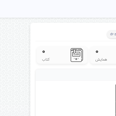
dr-
۰
۰
همایش
کتاب