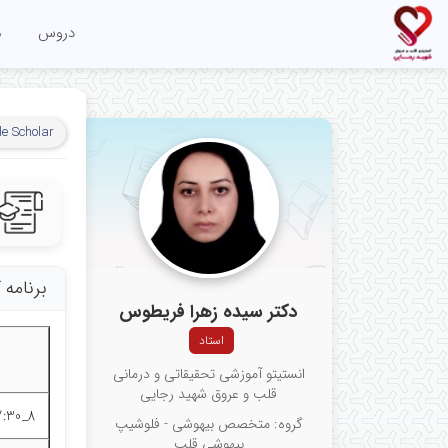
دروس
م
e Scholar
برنامه
دکتر سیده زهرا فریطوس
استاد
انستیتو آموزشی تحقیقاتی و درمانی
قلب و عروق شهید رجایی
8_7:30
گروه: متخصص بیهوشی - فلوشیپ
بیهوشی قلب