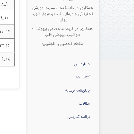
9_8
همکاری در دانشکده: انستیتو آموزشی
تحقیقاتی و درمانی قلب و عروق شهید
10_9
رجایی
همکاری در گروه: متخصص بیهوشی -
12_10
فلوشیپ بیهوشی قلب
مقطع تحصیلی: فلوشیپ
16_13
18_16
درباره من
کتاب ها
پایان‌نامه‌/رساله
مقالات
برنامه تدریس